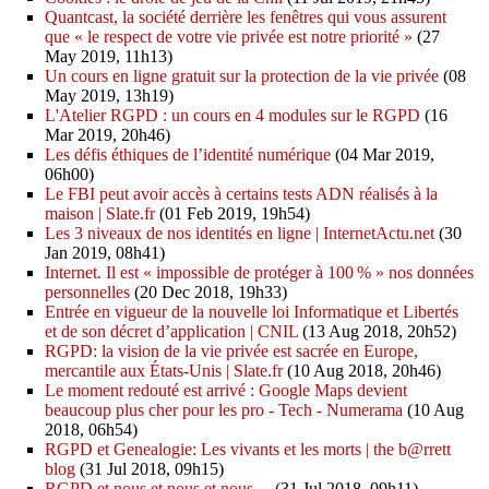
Quantcast, la société derrière les fenêtres qui vous assurent
que « le respect de votre vie privée est notre priorité »
(27
May 2019, 11h13)
Un cours en ligne gratuit sur la protection de la vie privée
(08
May 2019, 13h19)
L'Atelier RGPD : un cours en 4 modules sur le RGPD
(16
Mar 2019, 20h46)
Les défis éthiques de l’identité numérique
(04 Mar 2019,
06h00)
Le FBI peut avoir accès à certains tests ADN réalisés à la
maison | Slate.fr
(01 Feb 2019, 19h54)
Les 3 niveaux de nos identités en ligne | InternetActu.net
(30
Jan 2019, 08h41)
Internet. Il est « impossible de protéger à 100 % » nos données
personnelles
(20 Dec 2018, 19h33)
Entrée en vigueur de la nouvelle loi Informatique et Libertés
et de son décret d’application | CNIL
(13 Aug 2018, 20h52)
RGPD: la vision de la vie privée est sacrée en Europe,
mercantile aux États-Unis | Slate.fr
(10 Aug 2018, 20h46)
Le moment redouté est arrivé : Google Maps devient
beaucoup plus cher pour les pro - Tech - Numerama
(10 Aug
2018, 06h54)
RGPD et Genealogie: Les vivants et les morts | the b@rrett
blog
(31 Jul 2018, 09h15)
RGPD et nous et nous et nous ...
(31 Jul 2018, 09h11)