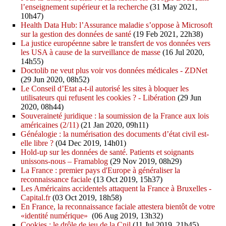
l’enseignement supérieur et la recherche
(31 May 2021,
10h47)
Health Data Hub: l’Assurance maladie s’oppose à Microsoft
sur la gestion des données de santé
(19 Feb 2021, 22h38)
La justice européenne sabre le transfert de vos données vers
les USA à cause de la surveillance de masse
(16 Jul 2020,
14h55)
Doctolib ne veut plus voir vos données médicales - ZDNet
(29 Jun 2020, 08h52)
Le Conseil d’Etat a-t-il autorisé les sites à bloquer les
utilisateurs qui refusent les cookies ? - Libération
(29 Jun
2020, 08h44)
Souveraineté juridique : la soumission de la France aux lois
américaines (2/11)
(21 Jan 2020, 09h11)
Généalogie : la numérisation des documents d’état civil est-
elle libre ?
(04 Dec 2019, 14h01)
Hold-up sur les données de santé. Patients et soignants
unissons-nous – Framablog
(29 Nov 2019, 08h29)
La France : premier pays d'Europe à généraliser la
reconnaissance faciale
(13 Oct 2019, 15h37)
Les Américains accidentels attaquent la France à Bruxelles -
Capital.fr
(03 Oct 2019, 18h58)
En France, la reconnaissance faciale attestera bientôt de votre
«identité numérique»
(06 Aug 2019, 13h32)
Cookies : le drôle de jeu de la Cnil
(11 Jul 2019, 21h45)