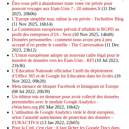
Êtes-vous prêt à abandonner toute votre vie privée pour
pouvoir voyager aux Etats-Unis ? - 20 minutes.fr
(11 Dec
2025, 20h06)
L’Europe simplifie tout, même la vie privée - Technifree Blog
(11 Nov 2025, 16h14)
La Commission européenne prévoit d’affaiblir le RGPD au
profit des entreprises d’IA - Next
(10 Nov 2025, 14h49)
Données personnelles : comment nous avons peu à peu
accepté d’en perdre le contrôle - The Conversation
(11 Dec
2023, 23h12)
L'Union européenne adopte un nouveau cadre légal pour le
transfert de données vers les États-Unis - RFI
(10 Jul 2023,
21h36)
L’Éducation Nationale officialise l’arrêt du déploiement
d’Office 365 et de Google for Education dans les écoles
(16
Nov 2022, 09h20)
Meta menace de bloquer Facebook et Instagram en Europe
(08 Jul 2022, 20h39)
Un éditeur mis en demeure pour avoir collecté des données
personnelles avec le module Google Analytics -
eWatchers.org
(01 Mar 2022, 16h42)
L’utilisation de Google Analytics viole le droit européen,
selon l’autorité autrichienne de protection des données –
EURACTIV.fr
(13 Jan 2022, 22h05)
Pour la Cnil, c'est clair : il faut lâcher les Google Docs dans