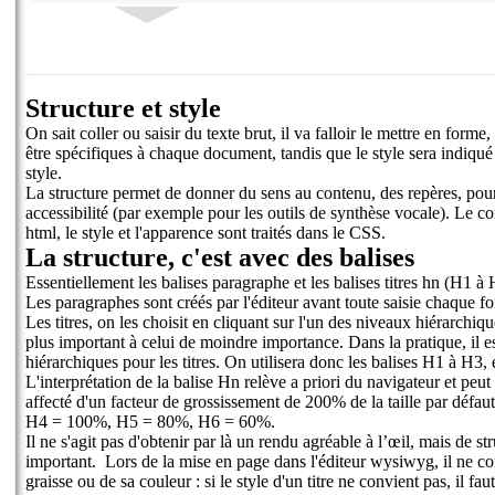
Structure et style
On sait coller ou saisir du texte brut, il va falloir le mettre en forme
être spécifiques à chaque document, tandis que le style sera indiqué
style.
La structure permet de donner du sens au contenu, des repères, pour 
accessibilité (par exemple pour les outils de synthèse vocale). Le co
html, le style et l'apparence sont traités dans le CSS.
La structure, c'est avec des balises
Essentiellement les balises paragraphe et les balises titres hn (H1 à
Les paragraphes sont créés par l'éditeur avant toute saisie chaque fo
Les titres, on les choisit en cliquant sur l'un des niveaux hiérarch
plus important à celui de moindre importance. Dans la pratique, il 
hiérarchiques pour les titres. On utilisera donc les balises H1 à H
L'interprétation de la balise Hn relève a priori du navigateur et peut v
affecté d'un facteur de grossissement de 200% de la taille par déf
H4 = 100%, H5 = 80%, H6 = 60%.
Il ne s'agit pas d'obtenir par là un rendu agréable à l’œil, mais de s
important. Lors de la mise en page dans l'éditeur wysiwyg, il ne conv
graisse ou de sa couleur : si le style d'un titre ne convient pas, il fa