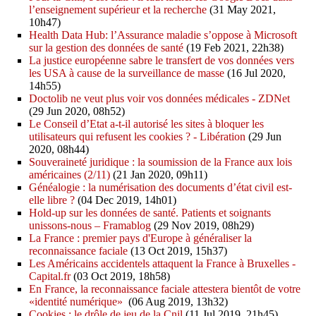
l’enseignement supérieur et la recherche
(31 May 2021,
10h47)
Health Data Hub: l’Assurance maladie s’oppose à Microsoft
sur la gestion des données de santé
(19 Feb 2021, 22h38)
La justice européenne sabre le transfert de vos données vers
les USA à cause de la surveillance de masse
(16 Jul 2020,
14h55)
Doctolib ne veut plus voir vos données médicales - ZDNet
(29 Jun 2020, 08h52)
Le Conseil d’Etat a-t-il autorisé les sites à bloquer les
utilisateurs qui refusent les cookies ? - Libération
(29 Jun
2020, 08h44)
Souveraineté juridique : la soumission de la France aux lois
américaines (2/11)
(21 Jan 2020, 09h11)
Généalogie : la numérisation des documents d’état civil est-
elle libre ?
(04 Dec 2019, 14h01)
Hold-up sur les données de santé. Patients et soignants
unissons-nous – Framablog
(29 Nov 2019, 08h29)
La France : premier pays d'Europe à généraliser la
reconnaissance faciale
(13 Oct 2019, 15h37)
Les Américains accidentels attaquent la France à Bruxelles -
Capital.fr
(03 Oct 2019, 18h58)
En France, la reconnaissance faciale attestera bientôt de votre
«identité numérique»
(06 Aug 2019, 13h32)
Cookies : le drôle de jeu de la Cnil
(11 Jul 2019, 21h45)