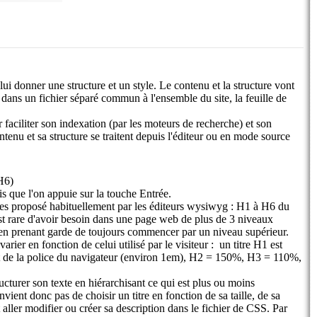
, lui donner une structure et un style. Le contenu et la structure vont
 dans un fichier séparé commun à l'ensemble du site, la feuille de
faciliter son indexation (par les moteurs de recherche) et son
ntenu et sa structure se traitent depuis l'éditeur ou en mode source
 H6)
is que l'on appuie sur la touche Entrée.
iques proposé habituellement par les éditeurs wysiwyg : H1 à H6 du
est rare d'avoir besoin dans une page web de plus de 3 niveaux
3, en prenant garde de toujours commencer par un niveau supérieur.
arier en fonction de celui utilisé par le visiteur : un titre H1 est
aut de la police du navigateur (environ 1em), H2 = 150%, H3 = 110%,
tructurer son texte en hiérarchisant ce qui est plus ou moins
ient donc pas de choisir un titre en fonction de sa taille, de sa
ut aller modifier ou créer sa description dans le fichier de CSS. Par