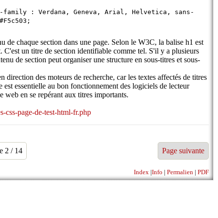
-family : Verdana, Geneva, Arial, Helvetica, sans-
 #F5c503;
enu de chaque section dans une page. Selon le W3C, la balise h1 est
. C'est un titre de section identifiable comme tel. S'il y a plusieurs
tenu de section peut organiser une structure en sous-titres et sous-
 en direction des moteurs de recherche, car les textes affectés de titres
e est essentielle au bon fonctionnement des logiciels de lecteur
 le web en se repérant aux titres importants.
es-css-page-de-test-html-fr.php
e 2 / 14
Page suivante
Index
|
Info
|
Permalien
|
PDF