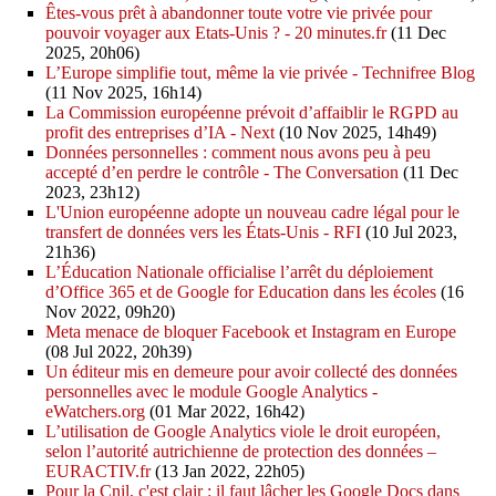
Êtes-vous prêt à abandonner toute votre vie privée pour
pouvoir voyager aux Etats-Unis ? - 20 minutes.fr
(11 Dec
2025, 20h06)
L’Europe simplifie tout, même la vie privée - Technifree Blog
(11 Nov 2025, 16h14)
La Commission européenne prévoit d’affaiblir le RGPD au
profit des entreprises d’IA - Next
(10 Nov 2025, 14h49)
Données personnelles : comment nous avons peu à peu
accepté d’en perdre le contrôle - The Conversation
(11 Dec
2023, 23h12)
L'Union européenne adopte un nouveau cadre légal pour le
transfert de données vers les États-Unis - RFI
(10 Jul 2023,
21h36)
L’Éducation Nationale officialise l’arrêt du déploiement
d’Office 365 et de Google for Education dans les écoles
(16
Nov 2022, 09h20)
Meta menace de bloquer Facebook et Instagram en Europe
(08 Jul 2022, 20h39)
Un éditeur mis en demeure pour avoir collecté des données
personnelles avec le module Google Analytics -
eWatchers.org
(01 Mar 2022, 16h42)
L’utilisation de Google Analytics viole le droit européen,
selon l’autorité autrichienne de protection des données –
EURACTIV.fr
(13 Jan 2022, 22h05)
Pour la Cnil, c'est clair : il faut lâcher les Google Docs dans