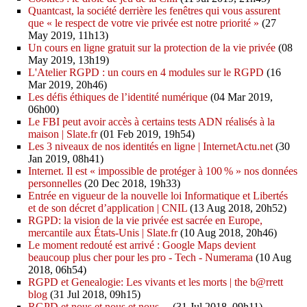
Quantcast, la société derrière les fenêtres qui vous assurent
que « le respect de votre vie privée est notre priorité »
(27
May 2019, 11h13)
Un cours en ligne gratuit sur la protection de la vie privée
(08
May 2019, 13h19)
L'Atelier RGPD : un cours en 4 modules sur le RGPD
(16
Mar 2019, 20h46)
Les défis éthiques de l’identité numérique
(04 Mar 2019,
06h00)
Le FBI peut avoir accès à certains tests ADN réalisés à la
maison | Slate.fr
(01 Feb 2019, 19h54)
Les 3 niveaux de nos identités en ligne | InternetActu.net
(30
Jan 2019, 08h41)
Internet. Il est « impossible de protéger à 100 % » nos données
personnelles
(20 Dec 2018, 19h33)
Entrée en vigueur de la nouvelle loi Informatique et Libertés
et de son décret d’application | CNIL
(13 Aug 2018, 20h52)
RGPD: la vision de la vie privée est sacrée en Europe,
mercantile aux États-Unis | Slate.fr
(10 Aug 2018, 20h46)
Le moment redouté est arrivé : Google Maps devient
beaucoup plus cher pour les pro - Tech - Numerama
(10 Aug
2018, 06h54)
RGPD et Genealogie: Les vivants et les morts | the b@rrett
blog
(31 Jul 2018, 09h15)
RGPD et nous et nous et nous ...
(31 Jul 2018, 09h11)