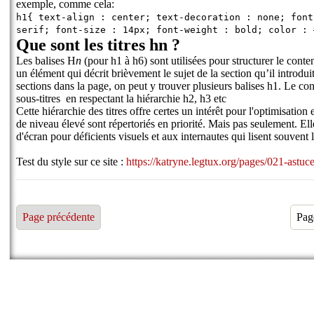
exemple, comme cela:
h1{ text-align : center; text-decoration : none; font
serif; font-size : 14px; font-weight : bold; color :
Que sont les titres hn ?
Les balises H
n
(pour h1 à h6) sont utilisées pour structurer le cont
un élément qui décrit brièvement le sujet de la section qu’il introduit
sections dans la page, on peut y trouver plusieurs balises h1. Le con
sous-titres en respectant la hiérarchie h2, h3 etc
Cette hiérarchie des titres offre certes un intérêt pour l'optimisation
de niveau élevé sont répertoriés en priorité. Mais pas seulement. Ell
d'écran pour déficients visuels et aux internautes qui lisent souvent
Test du style sur ce site :
https://katryne.legtux.org/pages/021-astuc
Page précédente
Pag