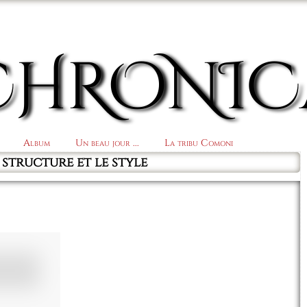
CHRONIC
Album
Un beau jour ...
La tribu Comoni
 structure et le style